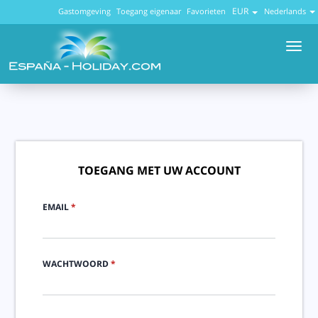
EUR
Gastomgeving
Toegang eigenaar
Favorieten
Nederlands
Men
TOEGANG MET UW ACCOUNT
EMAIL
*
WACHTWOORD
*