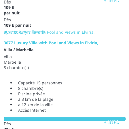
Dès
109 £
par nuit
Dès
109 £
par nuit
Ajouter à mes Favoris
3077 Luxury Villa with Pool and Views in Elviria,
3077 Luxury Villa with Pool and Views in Elviria,
Villa / Marbella
Villa
Marbella
8 chambre(s)
Capacité 15 personnes
8 chambre(s)
Piscine privée
à 3 km de la plage
à 12 km de la ville
Accès Internet
+ INFO
Dès