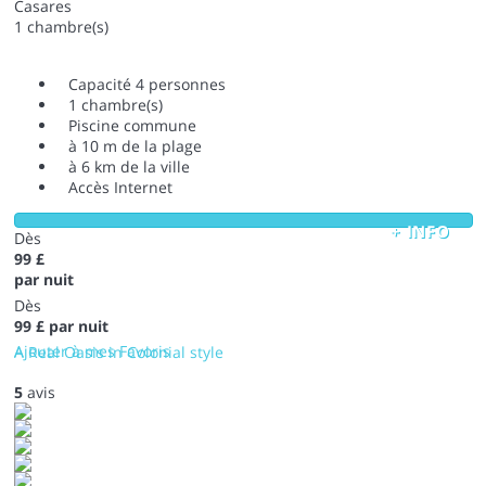
Casares
1 chambre(s)
Capacité 4 personnes
1 chambre(s)
Piscine commune
à 10 m de la plage
à 6 km de la ville
Accès Internet
+ INFO
Dès
99 £
par nuit
Dès
99 £
par nuit
Ajouter à mes Favoris
A Real Oasis in Colonial style
5
avis