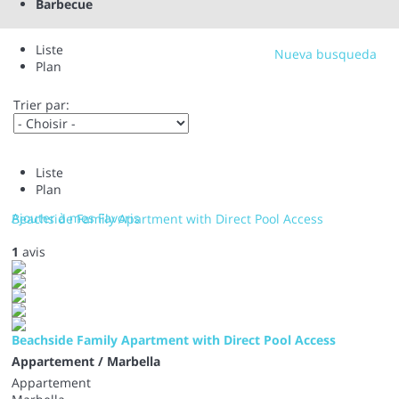
Barbecue
Liste
Nueva busqueda
Plan
Trier par:
Liste
Plan
Ajouter à mes Favoris
Beachside Family Apartment with Direct Pool Access
1
avis
Beachside Family Apartment with Direct Pool Access
Appartement / Marbella
Appartement