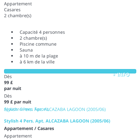
Appartement
Casares
2 chambre(s)
Capacité 4 personnes
2 chambre(s)
Piscine commune
Sauna
à 10 m de la plage
à 6 km de la ville
+ INFO
Dès
99 £
par nuit
Dès
99 £
par nuit
Ajouter à mes Favoris
Stylish 4 Pers. Apt. ALCAZABA LAGOON (2005/06)
Stylish 4 Pers. Apt. ALCAZABA LAGOON (2005/06)
Appartement / Casares
Appartement