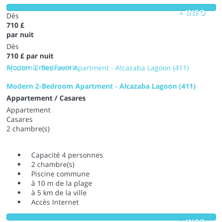
+ INFO
Dès
710 £
par nuit
Dès
710 £
par nuit
Ajouter à mes Favoris
Modern 2-Bedroom Apartment - Alcazaba Lagoon (411)
Modern 2-Bedroom Apartment - Alcazaba Lagoon (411)
Appartement / Casares
Appartement
Casares
2 chambre(s)
Capacité 4 personnes
2 chambre(s)
Piscine commune
à 10 m de la plage
à 5 km de la ville
Accès Internet
+ INFO