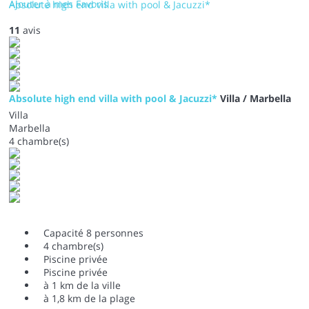
Ajouter à mes Favoris
Absolute high end villa with pool & Jacuzzi*
11
avis
Absolute high end villa with pool & Jacuzzi*
Villa / Marbella
Villa
Marbella
4 chambre(s)
Capacité 8 personnes
4 chambre(s)
Piscine privée
Piscine privée
à 1 km de la ville
à 1,8 km de la plage