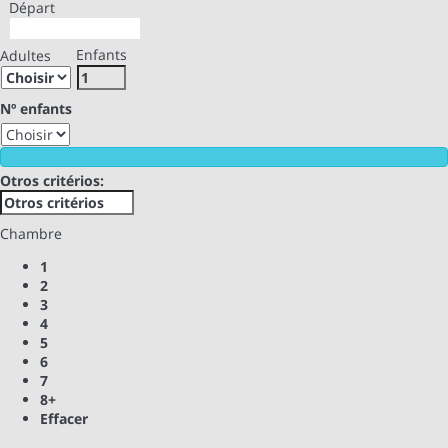
Départ
Enfants
Adultes
Nº enfants
Otros critérios:
Chambre
1
2
3
4
5
6
7
8+
Effacer