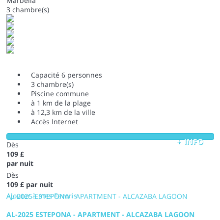
Marbella
3 chambre(s)
Capacité 6 personnes
3 chambre(s)
Piscine commune
à 1 km de la plage
à 12,3 km de la ville
Accès Internet
+ INFO
Dès
109 £
par nuit
Dès
109 £
par nuit
Ajouter à mes Favoris
AL-2025 ESTEPONA - APARTMENT - ALCAZABA LAGOON
AL-2025 ESTEPONA - APARTMENT - ALCAZABA LAGOON