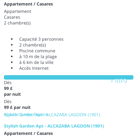
Appartement / Casares
Appartement
Casares
2 chambre(s)
Capacité 3 personnes
2 chambre(s)
Piscine commune
à 10 m de la plage
à 6 km de la ville
Accès Internet
+ INFO
Dès
99 £
par nuit
Dès
99 £
par nuit
Ajouter à mes Favoris
Stylish Garden Apt - ALCAZABA LAGOON (1901)
Stylish Garden Apt - ALCAZABA LAGOON (1901)
Appartement / Casares