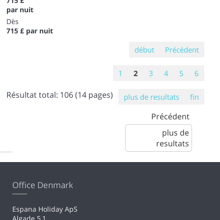
715 £
par nuit
Dès
715 £
par nuit
début
Précédent
1
2
3
4
5
6
Résultat total:
106
(14 pages)
plus de resultats
fin
Précédent
plus de
resultats
Office Denmark
Espana Holiday ApS
Algade 5,1