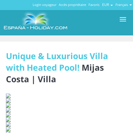
EUR
Login voyageur
Accès propriétaire
Favoris
Français
Men
Unique & Luxurious Villa
with Heated Pool!
Mijas
Costa |
Villa